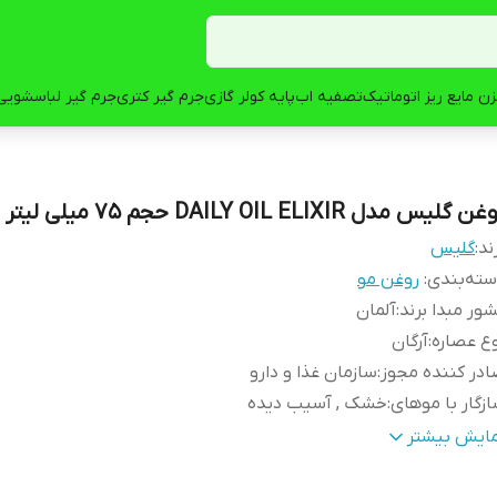
ن مایع ریز اتوماتیک
تصفیه اب
پایه کولر گازی
جرم گیر کتری
جرم گیر لباسشویی
ن گلیس مدل DAILY OIL ELIXIR حجم 75 میلی لیتر
ند:
گلیس
ته‌بندی
:
روغن مو
ور مبدا برند
:
آلمان
ع عصاره
:
آرگان
در کننده مجوز
:
سازمان غذا و دارو
زگار با موهای
:
خشک , آسیب دیده
ژگی‌ها
:
ترمیم کننده , مغذی
مایش بیشتر
جم
:
75 میلی‌لیتر