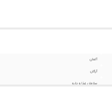
آلمان
آرگان
سازمان غذا و دارو
خشک , آسیب دیده
ترمیم کننده , مغذی