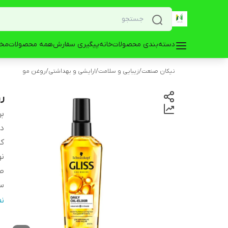
دسته‌بندی محصولات
خانه
پیگیری سفارش
همه محصولات
مخز
نیکان صنعت
/
زیبایی و سلامت
/
ارایشی و بهداشتی
/
روغن مو
روغ
بر
دس
کش
نو
صا
سا
وی
ن
ح