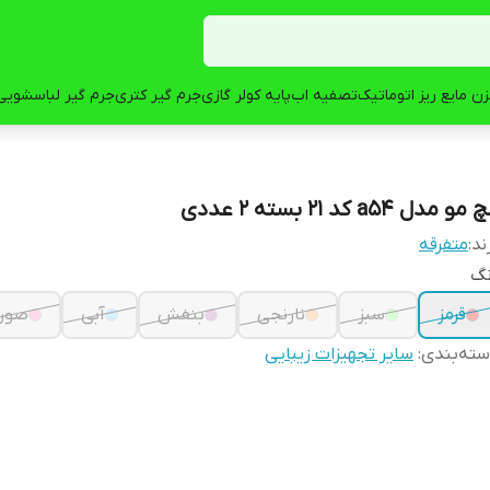
ن مایع ریز اتوماتیک
تصفیه اب
پایه کولر گازی
جرم گیر کتری
جرم گیر لباسشویی
مو مدل a54 کد 21 بسته 2 عددی
ند:
متفرقه
نگ
قرمز
سبز
نارنجی
بنفش
آبی
صور
ته‌بندی
:
سایر تجهیزات زیبایی