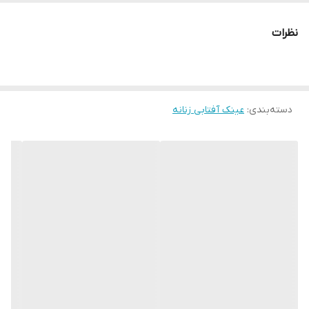
فرم صورت
بیضی , قلب , گرد , لوزی , مثلث , مربع ,
مستطیل
نظرات
فیت روی صورت
کوچک , آسیایی , استاندارد , بزرگ
عرض فریم
159 میلی‌متر
دسته‌بندی
:
عینک آفتابی زنانه
عرض عدسی
50 میلی‌متر
عرض پل
25 میلی‌متر
عینک مناسب
ورزش های آبی , آب و هوای آفتابی , استفاده
روزمره , کوهنوردی , دویدن , رانندگی
جذب کنندگی اشعه
UV 400
ماوراء بنفش (UV)
رنگ عدسی
دودی