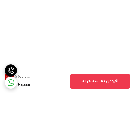
5,600,000
42
%
افزودن به سبد خرید
3,240,000
برگشت به بالا