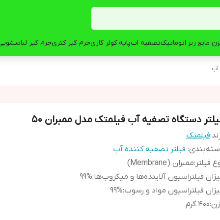
ن مایع ریز اتوماتیک
تصفیه اب
پایه کولر گازی
جرم گیر کتری
جرم گیر لباسشویی
 آب
یلتر دستگاه تصفیه آب فیلمتک مدل ممبران 50
ند:
فیلمتک
ته‌بندی
:
فیلتر تصفیه کننده آب
ع فیلتر
:
ممبران (Membrane)
زان فیلتراسیون آلاینده‌ها و میکروب‌ها
:
99%
زان فیلتراسیون مواد و رسوب
:
99%
زن
:
400 گرم