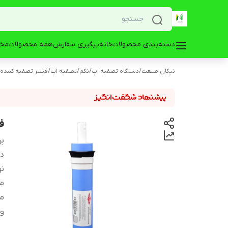
دسته‌بندی محصولات
خانه
پیگیری سفارش
همه محصولات
مخز
نیکان صنعت
/
دستگاه تصفیه اب
/
نکم
/
تصفیه اب
/
فیلتر تصفیه کننده
ف
بر
دس
نو
می
می
و