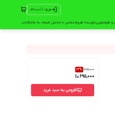
ورود | ثبت‌نام
 و ظرفشویی
شوینده ظروف
تماس با ما
دلیل اعتماد به ما
شکایات
22
%
895,000
695,000
افزودن به سبد خرید