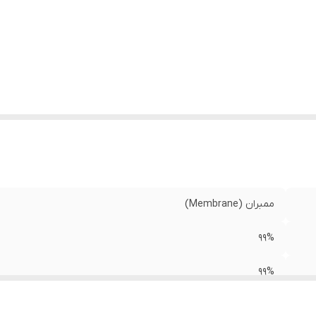
ممبران (Membrane)
99%
99%
400 گرم