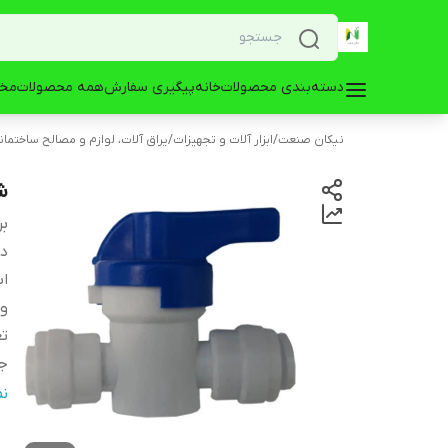
دسته‌بندی محصولات
خانه
پیگیری سفارش
همه محصولات
مخز
نیکان صنعت
/
ابزار آلات و تجهیزات
/
یراق آلات، لوازم و مصالح ساختمان
ش
بر
دس
اب
و
تع
ج
ج
ن
ر