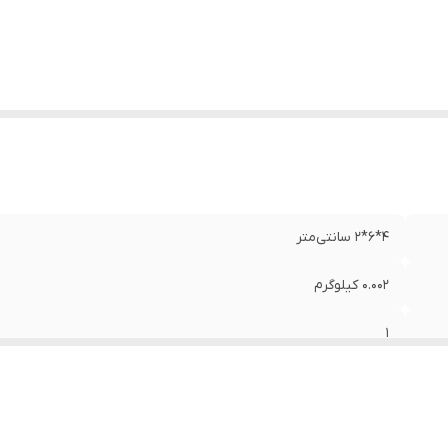
4*6*2 سانتی‌متر
0.002 کیلوگرم
1
پلاستیک
پلاستیک