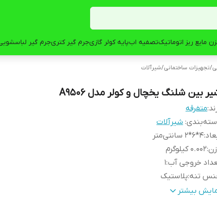
ن مایع ریز اتوماتیک
تصفیه اب
پایه کولر گازی
جرم گیر کتری
جرم گیر لباسشویی
ی
/
تجهیزات ساختمانی
/
شیرآلات
یر بین شلنگ یخچال و کولر مدل A9506
ند:
متفرقه
ته‌بندی
:
شیرآلات
عاد
:
4*6*2 سانتی‌متر
زن
:
0.002 کیلوگرم
داد خروجی آب
:
1
نس تنه
:
پلاستیک
نس دسته
:
پلاستیک
مایش بیشتر
نگ
:
سفید