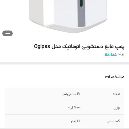
پمپ مایع دستشویی اتوماتیک مدل Ogipss
برند:
متفرقه
مشخصات
ابعاد
21 سانتی‌متر
وزن
700 گرم
گنجایش
1.1 لیتر