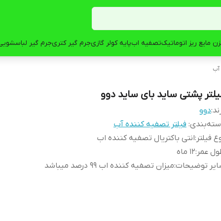
ن مایع ریز اتوماتیک
تصفیه اب
پایه کولر گازی
جرم گیر کتری
جرم گیر لباسشویی
 آب
یلتر پشتی ساید بای ساید دوو
ند:
دوو
ته‌بندی
:
فیلتر تصفیه کننده آب
ع فیلتر
:
انتی باکتریال تصفیه کننده اب
ول عمر
:
12 ماه
ایر توضیحات
:
میزان تصفیه کننده اب 99 درصد میباشد