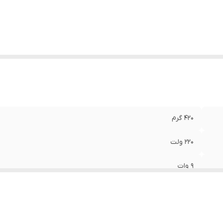
ع پایه
:
E27
ول عمر
:
25000 ساعت
زان روشنایی
:
750 لومن
عاد
:
18x18x12 سانتی‌متر
420 گرم
220 ولت
9 وات
50 هرتز
A+