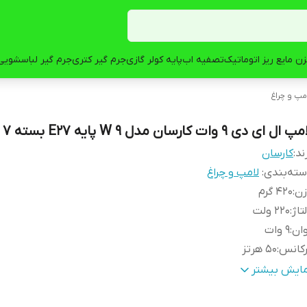
ن مایع ریز اتوماتیک
تصفیه اب
پایه کولر گازی
جرم گیر کتری
جرم گیر لباسشویی
مپ و چراغ
 ال ای دی 9 وات کارسان مدل 9 W پایه E27 بسته 7 عددی
ند:
کارسان
ته‌بندی
:
لامپ و چراغ
زن
:
420 گرم
تاژ
:
220 ولت
ان
:
9 وات
رکانس
:
50 هرتز
ه مصرف انرژی
:
A+
مایش بیشتر
نس محافظ
:
پلاستیک