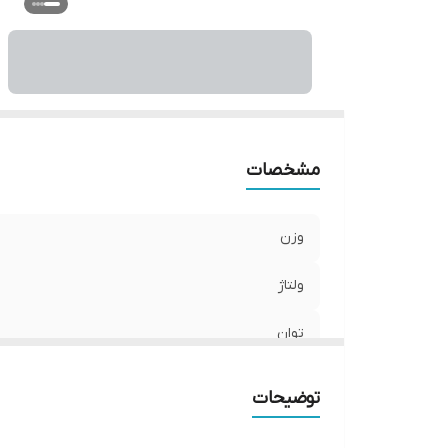
نو
ط
می
اب
مشخصات
وزن
ولتاژ
توان
فرکانس
توضیحات
رده مصرف انرژی