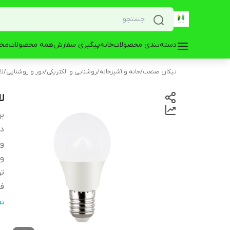
دسته‌بندی محصولات
خانه
پیگیری سفارش
همه محصولات
مخز
نیکان صنعت
/
خانه و آشپزخانه
/
روشنایی و الکتریکی
/
نور و روشنایی
/
لا
لامپ
بر
دس
و
ول
تو
ف
رد
ن
ج