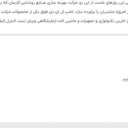
دگی این روزهای ماست از این رو شرکت بهینه سازی صنایع روشنایی کارسان که 
پلاستیک
ز امروزه مشتریان را براورده سازد. لامپ ال ای دی فوق یکی از محصولات شرکت
 اخرین تکنولوژی و تجهیزات و ماشین الات ازمایشگاهی وبرای تست کنترل کیف
E27
است . لامپ ال ای دی کارسان با رده ی انرژی A+ و با طول عمری بیش از 25000 ساعت و بدن قابل
25000 ساعت
750 لومن
18x18x12 سانتی‌متر
ید.