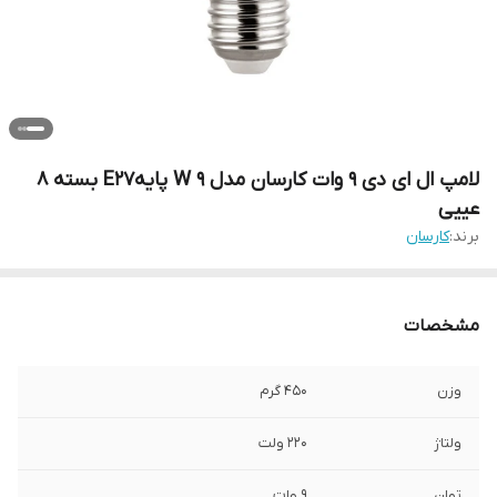
لامپ ال ای دی 9 وات کارسان مدل 9 W پایهE27 بسته 8
عییی
برند:
کارسان
مشخصات
وزن
450 گرم
ولتاژ
220 ولت
توان
9 وات