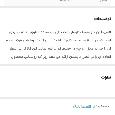
توان
9 وات
توضیحات
فرکانس
50 هرتز
لامپ فوق کم مصرف کارسان محصولی درخشنده و فوق العاده کاربردی
بازه توان مصرفی
5.5 تا 10 وات
است که در انواع محیط ها کاربرد داشته و می تواند روشنایی فوق العاده
رده مصرف انرژی
A++
ای را چه در منازل و چه در محیط کار فراهم نماید. این کالا کارایی فوق
العاده ای را در فصل تابستان ارائه می دهد زیرا که روشنایی محصول
جنس محافظ
پلاستیک
موجب تولید گرما در محیط نمی گردد که این امر در فصل تابستان
زاویه نوردهی
360
اهمیت خود را نشان میدهد. این لامپ LED با استفاده از تکنولوژی SMD
نظرات
تولید شده است، این تکنولوژی کیفیت نور خروجی از محصول را افزایش
شکل
حبابی
داده و موجب می شود نور در فضایی گسترده تر تولید شود تا از این
نوع پایه
E27
طریق با نگاه کردن به لامپ دچار چشم زدگی و ازار بصری نشوید.
دسته‌بندی
:
لامپ و چراغ
قطر برش سقف
165 میلی‌متر