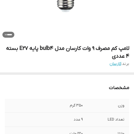
لامپ کم مصرف 9 وات کارسان مدل bulb4 پایه E27 بسته
4 عددی
برند:
کارسان
مشخصات
وزن
350 گرم
تعداد LED
9 عدد
ولتاژ
220 ولت