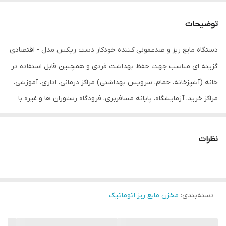
نوع پمپ
اتوماتیک
توضیحات
سایر توضیحات
انرژی مصرفی دستگاه از طریق باتری تامین می
شود.
دستگاه مایع ریز و ضدعفونی کننده خودکار دست ریکس مدل - اقتصادی
گزینه ای مناسب جهت حفظ بهداشت فردی و همچنین قابل استفاده در
ابعاد
11x10x21 سانتی‌متر
خانه (آشپزخانه، حمام، سرویس بهداشتی) مراکز درمانی، اداری، آموزشی،
مراکز خرید، آزمایشگاه، پایانه مسافربری، فرودگاه رستوران ها و غیره با
قابلیت استفاده باتری و مخزن 1100میلی لیتر و بیش از 20000 پمپاژ در هر
بار تعویض باتری می باشد.
نظرات
دسته‌بندی
:
مخزن مایع ریز اتوماتیک