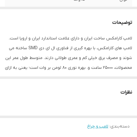
فرکانس
50 هرتز
توضیحات
بازه توان مصرفی
10.5 تا 20 وات
لامپ کارامکس ساخت ایران و دارای علامت استاندارد ایران و اروپا است.
رده مصرف انرژی
A++
لامپ های کارامکس، با بهره گیری از فناوری ال ای دی SMD ساخته می
جنس محافظ
پلاستیک
شوند و مصرف برق خیلی کم و عمری طولانی دارند. متوسط طول عمر این
محصولات، 25000 ساعت و. بهره نوری 80 لومن بر وات است؛ یعنی به ازای
زاویه نوردهی
360
هر وات، 80 لومن نور تابیده می شود. لامپ های معمولی کارامکس فاقد
شکل
حبابی
ویژگی دیمر (کم سو کنندگی) هستند، بنابراین نباید از کلید دیمر برای
نظرات
کنترل آن ها استفاده کرد، وگرنه می‌سوزند. دمای مناسب کاری لامپ،
نوع پایه
E27
منفی 10 تا مثبت 40 درجه سانتی گراد است و باید در محیط خشک از آن
قطر برش سقف
165 میلی‌متر
استفاده کرد.
دسته‌بندی
:
لامپ و چراغ
طول عمر
100000 ساعت