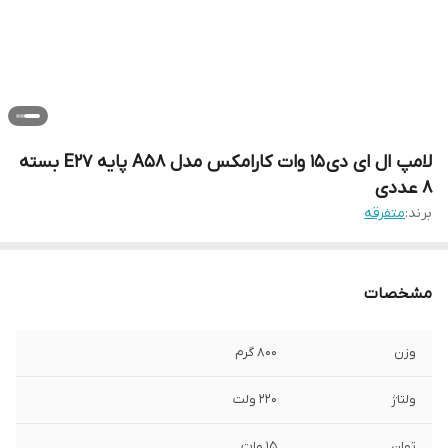
لامپ ال ای دی 15 وات کارامکس مدل A58 پایه E27 بسته
8 عددی
برند:
متفرقه
مشخصات
وزن
800 گرم
ولتاژ
220 ولت
توان
15 وات