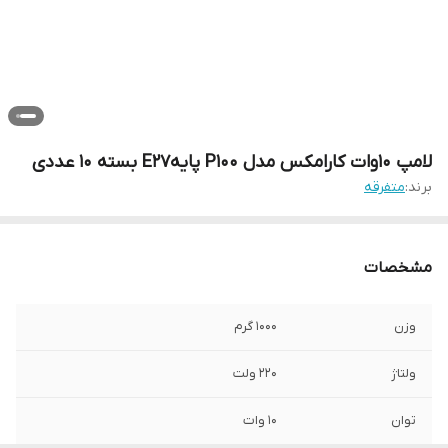
لامپ 10وات کارامکس مدل P100 پایهE27 بسته 10 عددی
برند:
متفرقه
مشخصات
وزن
1000 گرم
ولتاژ
220 ولت
توان
10 وات