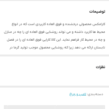
فرکانس
60 هرتز
توضیحات
بازه توان مصرفی
5.5 تا 10 وات
کارامکس محصولی درخشنده و فوق العاده کاربردی است که در انواع
رده مصرف انرژی
A++
محیط ها کاربرد داشته و می تواند روشنایی فوق العاده ای را چه در منازل
جنس محافظ
پلاستیک
و چه در محیط کار فراهم نماید. این کالا کارایی فوق العاده ای را در فصل
تابستان ارائه می دهد زیرا که روشنایی محصول موجب تولید گرما در
زاویه نوردهی
360
محیط نمی گردد که این امر در فصل تابستان اهمیت خود را نشان
شکل
حبابی
میدهد. این لامپ LED با استفاده از تکنولوژی SMD تولید شده است، این
نظرات
تکنولوژی کیفیت نور خروجی از محصول را افزایش داده و موجب می
نوع پایه
E27
شود نور در فضایی گسترده تر تولید شود تا از این طریق با نگاه کردن به
قطر برش سقف
165 میلی‌متر
لامپ دچار چشم زدگی و ازار بصری نشوید.
دسته‌بندی
:
لامپ و چراغ
طول عمر
100000 ساعت
میزان روشنایی
3000 لومن