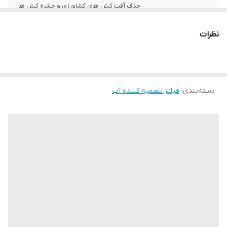
حذف آفت کش های کشاورزی و حشره کش ها
حذف رسوبات آب مانند نمک و شوری حذف
بخشی از آهک و گچ آب
نظرات
میزان فیلتراسیون
95
آلاینده‌ها و
میکروب‌ها
دسته‌بندی
:
فیلتر تصفیه کننده آب
میزان فیلتراسیون
95
مواد و رسوب
وزن
650 گرم