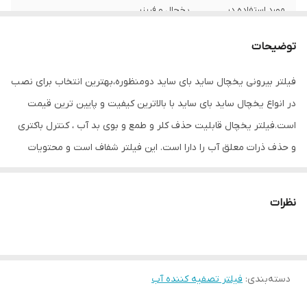
مورد استفاده در
یخچال و فریزر
مواد فیلتر شونده
کلر و طمع و بوی بد آب ، کنترل باکتری و حذف
توضیحات
ذرات معلق آب
فیلتر بیرونی یخچال ساید بای ساید دومنظوره،بهترین انتخاب برای نصب
عمر مفید فیلتر
12 ماه
در انواع یخچال ساید بای ساید با بالاترین کیفیت و پایین ترین قیمت
میزان فیلتراسیون
100
است.فیلتر یخچال قابلیت حذف کلر و طمع و بوی بد آب ، کنترل باکتری
آلاینده‌ها و
و حذف ذرات معلق آب را دارا است. این فیلتر شفاف است و محتویات
میکروب‌ها
داخل فیلتر به راحتی قابل مشاهده است و باعث اطمینان خاطر شما
میزان فیلتراسیون
98
است. فیلتر دومنظوره پشت سایدی شفاف باکربن اکتیو گیاهی کوکونات و
مواد و رسوب
نظرات
فیلتر الیافی با دقت 1میکرون دارای دوام زیادی است.
وزن
380 گرم
دسته‌بندی
:
فیلتر تصفیه کننده آب