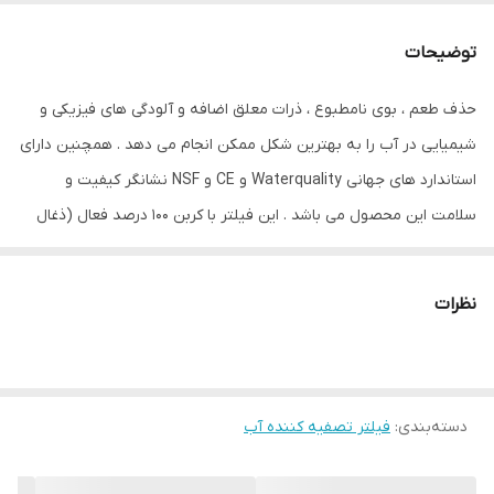
وزن
0.132 گرم
توضیحات
حذف طعم ، بوی نامطبوع ، ذرات معلق اضافه و آلودگی های فیزیکی و
شیمیایی در آب را به بهترین شکل ممکن انجام می دهد . همچنین دارای
استاندارد های جهانی Waterquality و CE و NSF نشانگر کیفیت و
سلامت این محصول می باشد . این فیلتر با کربن 100 درصد فعال (ذغال
اکتیو) تهیه شده است . به عمر مفید این محصول دقت کرده و قبل از
نصب و اولین استفاده در یخچال حتما 2 بار با آب نمک شستشو داده
نظرات
شود. فیلتر یخچال ساید بای ساید مدل LT700-P برای یخچال های ال جی
توصیه شده است.
دسته‌بندی
:
فیلتر تصفیه کننده آب