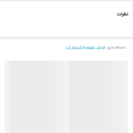
عمر مفید فیلتر
6 ماه
نظرات
میزان فیلتراسیون
99%
آلاینده‌ها و
میکروب‌ها
میزان فیلتراسیون
99%
دسته‌بندی
:
فیلتر تصفیه کننده آب
مواد و رسوب
وزن
400 گرم