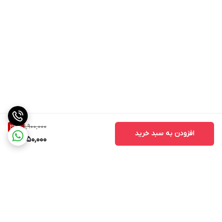
1,900,000
34
%
افزودن به سبد خرید
1,250,000
برگشت به بالا