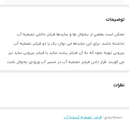
توضیحات
ممکن است بعضی از یخچال ها و سایدها فیلتر داخلی تصفیه آب
نداشته باشند. برای این سایدها می توان یک یا دو فیلتر تصفیه آب
بیرونی تهیه نمود که به آن فیلتر پشت ساید یا فیلتر بیرونی ساید نیز
می گویند. قرار دادن فیلتر تصفیه آب در مسیر آب ورودی یخچال باعث
می شود رسوبات، سیستم داخلی یخچال و ساید را دچار مشکل نکند و
علاوه بر آن کیفیت آب و یخ یخچال، بهتر شود.فیلترهای بیرونی یخچال
نظرات
هیچ ارتباطی با برند و نوع یخچال نداشته و می توانید انواع مختلف آن
را تهیه نمایید. فیلترهای بیرونی سایدبای ساید عموما هر ۶ ماه یک بار
باید تعویض شوند.تعویض نکردن فیلتر علاوه برآنکه محل تجمع و رشد
دسته‌بندی
:
فیلتر تصفیه کننده آب
باکتریها خواهند شد، به سیستم داخلی یخچال نیز صدمه خواهند زد.
فیلتر یخچال بیرونی از جنس کربن فعال است که وظیفه آن حذف کلر و