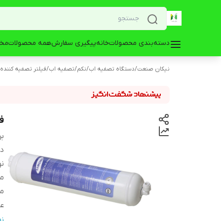
دسته‌بندی محصولات
خانه
پیگیری سفارش
همه محصولات
مخز
نیکان صنعت
/
دستگاه تصفیه اب
/
نکم
/
تصفیه اب
/
فیلتر تصفیه کننده
ف
بر
دس
نو
مو
مو
عم
می
ن