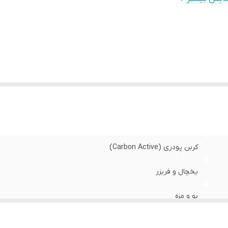
زان فیلتراسیون مواد و رسوب
:
1
زن
:
200 گرم
کربن پودری (Carbon Active)
یخچال و فریزر
بو و مزه
6 ماه