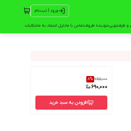
ورود | ثبت‌نام
 و ظرفشویی
شوینده ظروف
تماس با ما
دلیل اعتماد به ما
شکایات
8
%
755,000
690,000
افزودن به سبد خرید