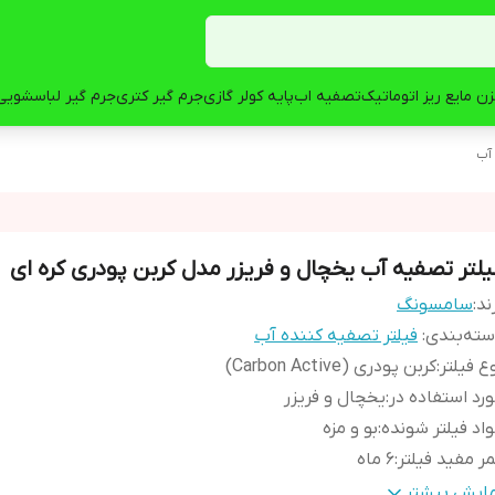
ن مایع ریز اتوماتیک
تصفیه اب
پایه کولر گازی
جرم گیر کتری
جرم گیر لباسشویی
 آب
یلتر تصفیه آب یخچال و فریزر مدل کربن پودری کره ای
ند:
سامسونگ
ته‌بندی
:
فیلتر تصفیه کننده آب
ع فیلتر
:
کربن پودری (Carbon Active)
رد استفاده در
:
یخچال و فریزر
اد فیلتر شونده
:
بو و مزه
ر مفید فیلتر
:
6 ماه
زان فیلتراسیون آلاینده‌ها و میکروب‌ها
:
1
مایش بیشتر