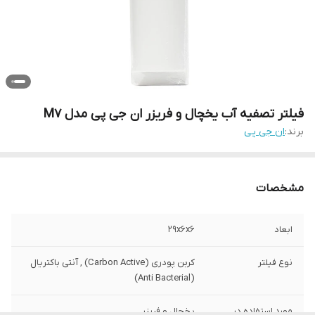
فیلتر تصفیه آب یخچال و فریزر ان جی پی مدل M7
برند:
ان جی پی
مشخصات
ابعاد
29x6x6
نوع فیلتر
کربن پودری (Carbon Active) , آنتی باکتریال
(Anti Bacterial)
مورد استفاده در
یخچال و فریزر