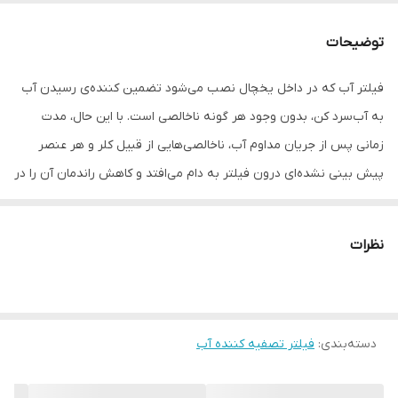
مواد فیلتر شونده
کلر و فلزات سنگین باکتری‌ ماده آلی شمیایی
توضیحات
عمر مفید فیلتر
6 ماه
فیلتر آب که در داخل یخچال نصب می‌شود تضمین کننده‌ی رسیدن آب
به آب‌سرد کن، بدون وجود هر گونه ناخالصی است. با این حال، مدت
میزان فیلتراسیون
0.7
آلاینده‌ها و
زمانی پس از جریان مداوم آب، ناخالصی‌هایی از قبیل کلر و هر عنصر
میکروب‌ها
پیش‌ بینی نشده‌ای درون فیلتر به دام می‌افتد و کاهش راندمان آن را در
میزان فیلتراسیون
0.7
پی دارد.در یخچال‌های ساید بای ساید یک نشانگر طراحی شده تا هر زمان
مواد و رسوب
تاریخ مصرف فیلتر تصفیه آب تمام شد، این چراغ روشن شود و به
نظرات
مصرف کننده یادآوری کند که هنگام تعویض فیلتر آب رسیده و باید
وزن
250 گرم
تعویض شود. به هیچ عنوان بعد از روشن شدن چراغ به رنگ قرمز، از
آبسردکن و یخ ساز استفاده نکنید. در بعضی از موارد دیده شده که
دسته‌بندی
:
فیلتر تصفیه کننده آب
مشتریان بعد از روشن شدن چراغ قرمز فیلتر، بدون تعویض فیلتر آب،
اقدام به ریست چراغ فیلتر می‌کنند که عدم استفاده از فیلتر جدید باعث