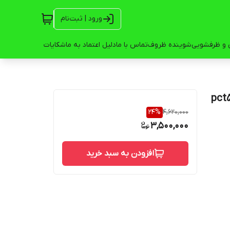
ورود | ثبت‌نام
 و ظرفشویی
شوینده ظروف
تماس با ما
دلیل اعتماد به ما
شکایات
24
%
4,620,000
3,500,000
افزودن به سبد خرید