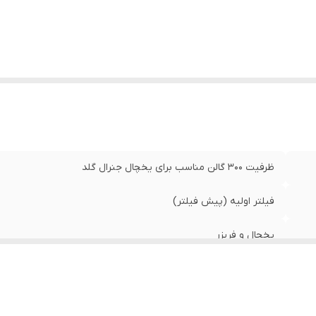
زن
:
300 گرم
ظرفیت 300 گالن مناسب برای یخچال جنرال گلد
فیلتر اولیه (پیش فیلتر)
یخچال و فریزر
12 ماه
100