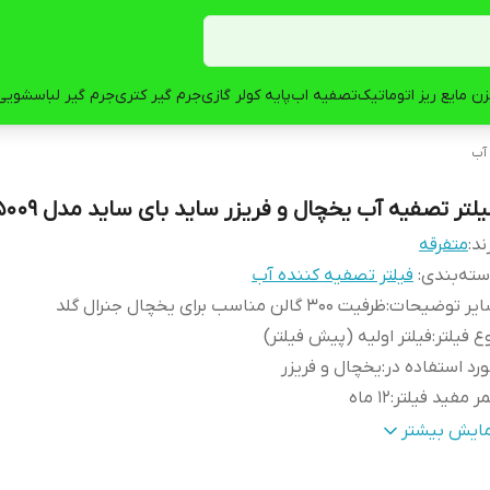
ن مایع ریز اتوماتیک
تصفیه اب
پایه کولر گازی
جرم گیر کتری
جرم گیر لباسشویی
 آب
لتر تصفیه آب یخچال و فریزر ساید بای ساید مدل pct5009
ند:
متفرقه
ته‌بندی
:
فیلتر تصفیه کننده آب
ایر توضیحات
:
ظرفیت 300 گالن مناسب برای یخچال جنرال گلد
ع فیلتر
:
فیلتر اولیه (پیش فیلتر)
رد استفاده در
:
یخچال و فریزر
ر مفید فیلتر
:
12 ماه
زان فیلتراسیون آلاینده‌ها و میکروب‌ها
:
100
مایش بیشتر
زان فیلتراسیون مواد و رسوب
:
100