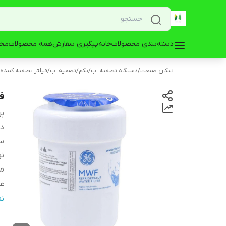
دسته‌بندی محصولات
خانه
پیگیری سفارش
همه محصولات
مخز
نیکان صنعت
/
دستگاه تصفیه اب
/
نکم
/
تصفیه اب
/
فیلتر تصفیه کننده
فی
بر
دس
س
نو
مو
عم
می
ن
می