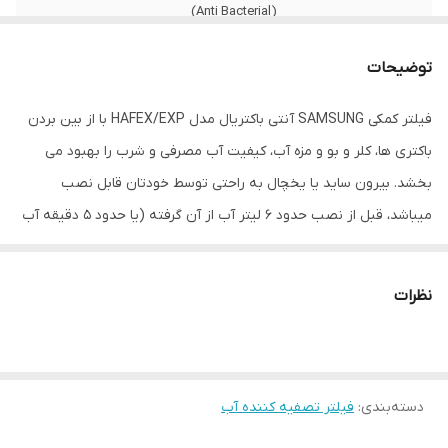
(Anti Bacterial)
مورد استفاده در
یخچال و فریزر
توضیحات
مواد فیلتر شونده
انواع آفت‌کش ها، باکتری‌ها واغلب ترکیبات
فیلتر کمکی SAMSUNG آنتی باکتریال مدل HAFEX/EXP با از بین بردن
شیمیای مضر درون آب، کلر، بو و مزه نامطبوع
آب
باکتری ها، کلر و بو و مزه آب، کیفیت آب مصرفی و شرب را بهبود می
بخشد. بیرون ساید یا یخچال به راحتی توسط خودتان قابل نصب
عمر مفید فیلتر
12 ماه
میباشد، قبل از نصب حدود 6 لیتر آب از آن گرفته (یا حدود 5 دقیقه آب
میزان فیلتراسیون
99%
از آن عبور کند) و دور بریزید تا داخل فیلتر شسته شود و بعد از آن
آلاینده‌ها و
نصب نمایید. توجه: پس از نصب مقداری آب سیاه رنگ از فیلتر خارج
میکروب‌ها
نظرات
میشود که عادی می باشد. طول عمر مفید آن بسته به کیفیت آب ورودی
میزان فیلتراسیون
99%
و میزان آب استفاده شده از آن بین 6 ماه تا 1 سال میباشد. (معادل 2500
مواد و رسوب
گالن یا 9400 لیتر آب عبوری می باشد.)
وزن
450 گرم
دسته‌بندی
:
فیلتر تصفیه کننده آب