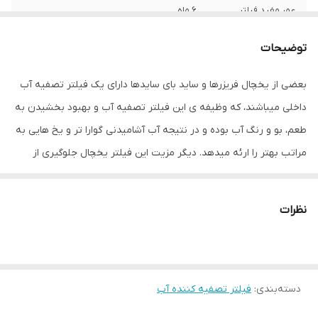
عمر مفید فیلتر
6 ماه
میزان فیلتراسیون
99
توضیحات
آلاینده‌ها و
میکروب‌ها
بعضی از یخچال فریزرها و ساید بای سایدها دارای یک فیلتر تصفیه آب
داخلی میباشند، که وظیفه ی این فیلتر تصفیه آب و بهبود بخشیدن به
میزان فیلتراسیون
98
مواد و رسوب
طعم، بو و رنگ آب بوده و در نتیجه آب آشامیدنی گوارا تر و یخ هایی به
مراتب بهتر را ارئه میدهد. دیگر مزیت این فیلتر یخچال جلوگیری از
وزن
160 گرم
رسوبات احتمالی در شلنگ ، شیربرقی و دیگر اجزا داخلی یخچال میباشد.
فیلتر تصفیه آب به کاهش و حذف آلاینده های آب همانند جیوه ،
نظرات
کیست ، کلر و… کمک میکند. از دیگر مزایای این فیلتر LT800P یا
ADQ73613401 آب یخچال نسب آسان ، سریع و داشتن تکنولوژی کربن
فعال می باشد . فیلتر های داخلی یخچال باید حداکثر هر 12 ماه یکبار باید
دسته‌بندی
:
فیلتر تصفیه کننده آب
تعویض گردد ، زمان تعویض این فیلترها بسته به نوع و کیفیت آب مورد
استفاده و مقدار استفاده از آب متغییر میباشد و میتواند این زمان به 6