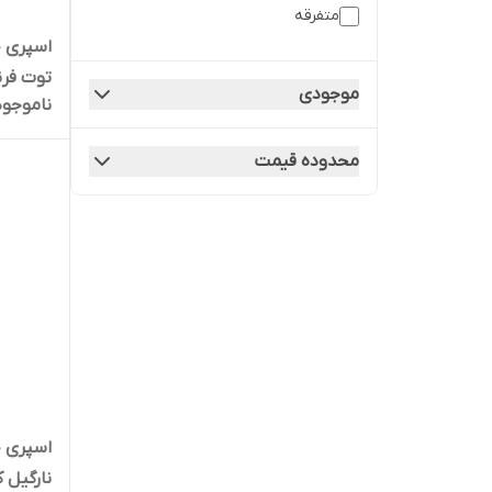
متفرقه
اسپری خ
موجودی
ناموجود
لیتر
محدوده قیمت
اسپری خ
نارگیل کد26 saca حجم 130 می