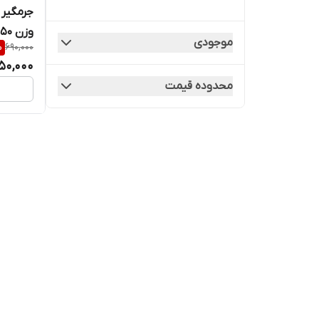
وزن ۲۵۰ گرم
موجودی
%
690,000
50,000
محدوده قیمت