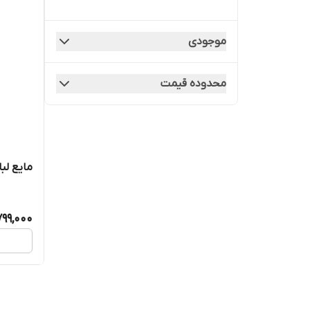
موجودی
محدوده قیمت
مایع لباسشویی .C
799,000