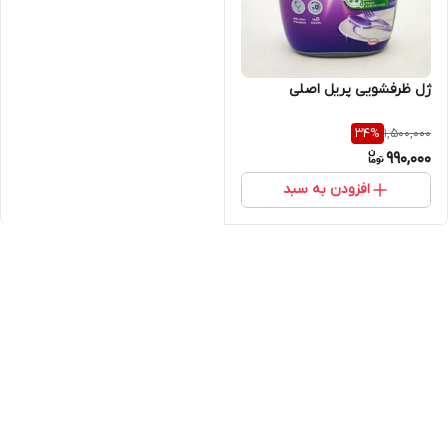
ژل ظرفشویی پریل اصلی
1,500,000
34
%
990,000
افزودن به سبد