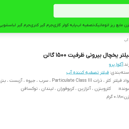
ن مایع ریز اتوماتیک
تصفیه اب
پایه کولر گازی
جرم گیر کتری
جرم گیر لباسشویی
 آب
لتر یخچال بیرونی ظرفیت 1500 گالن
ند:
آکوا پرو
ته‌بندی
:
فیلتر تصفیه کننده آب
اد فیلتر
کلر ، ذرات Particulate Class III ، سرب ، جیوه ، آزبست ، ب
ونده
:
کلروبنزن ، آترازین ، کربوفوران ، لیندان ، توکسافن
زن
:
0.180 گرم