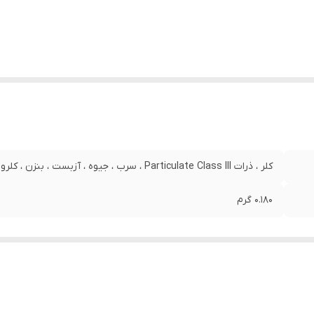
کلر ، ذرات Particulate Class III ، سرب ، جیوه ، آزبست ، بنزن ، کلروبنزن ، آترازین ، کربوفوران ، لیندان ، توکسافن
0.180 گرم