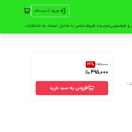
ورود | ثبت‌نام
 و ظرفشویی
شوینده ظروف
تماس با ما
دلیل اعتماد به ما
شکایات
24
%
655,000
495,000
نزن ،
افزودن به سبد خرید