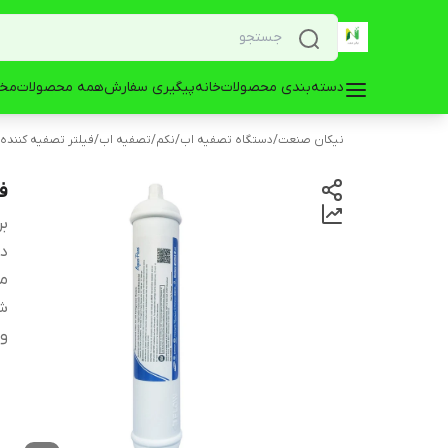
دسته‌بندی محصولات
خانه
پیگیری سفارش
همه محصولات
مخز
نیکان صنعت
/
دستگاه تصفیه اب
/
نکم
/
تصفیه اب
/
فیلتر تصفیه کننده
فی
بر
دس
مو
ش
و